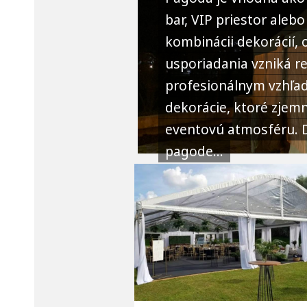
bar, VIP priestor ale
kombinácii dekorácií,
usporiadania vzniká re
profesionálnym vzhľado
dekorácie, ktoré zjemn
eventovú atmosféru. 
pagode...