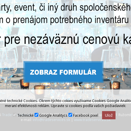
né technické Cookies. Okrem týchto cokies využívame Cookies Google Analitics 
meraní efektívnosti reklám. Upravte si cookies podľa vašich požiadaviek:
6
TradeServices.sk
| TRADE SERVICES s.r.o., office: Kukučínova 4, 034 01 Ružom
Ulož
Technické
Google Analitycs
Facebook pixel
e-mail:
info@tradeservices.sk
|
www.tradeservices.sk