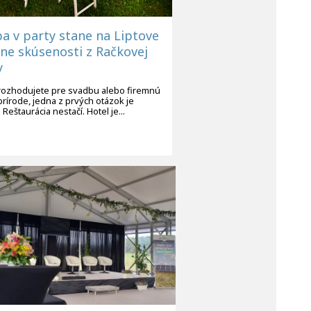
a v party stane na Liptove
lne skúsenosti z Račkovej
y
rozhodujete pre svadbu alebo firemnú
prírode, jedna z prvých otázok je
. Reštaurácia nestačí. Hotel je...