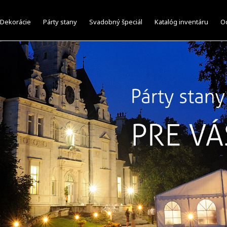
Dekorácie
Párty stany
Svadobný špeciál
Katalóg inventáru
Oc