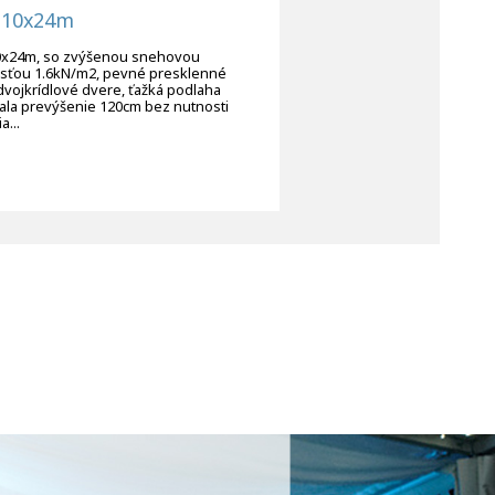
 10x24m
0x24m, so zvýšenou snehovou
sťou 1.6kN/m2, pevné presklenné
dvojkrídlové dvere, ťažká podlaha
ala prevýšenie 120cm bez nutnosti
a...