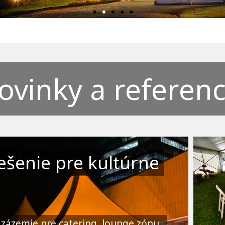
ovinky a referenc
ešenie pre kultúrne
zázemie pre catering, lounge zónu,