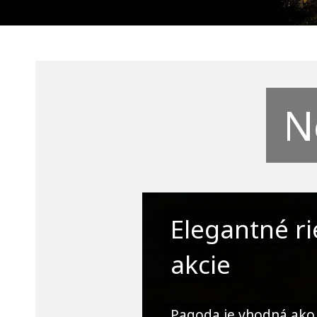
N
Elegantné ri
akcie
Pagoda je vhodná ako 