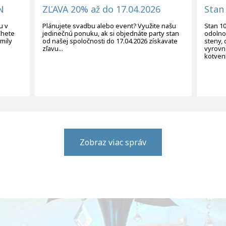
N
ZĽAVA 20% až do 17.04.2026
Stan
u v
Plánujete svadbu alebo event? Využite našu
Stan 1
Chete
jedinečnú ponuku, ak si objednáte party stan
odolno
mily
od našej spoločnosti do 17.04.2026 získavate
steny, 
zľavu...
vyrovn
kotveni
Zobraz viac správ