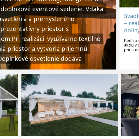
bo doplnkové eventové sedenie. Vďaka
Svadb
 osvetlenia a premysleného
– reá
prezentatívny priestor s
dolin
m.Pri realizácii využívame textilné
Keď sa 
akciu v 
ia priestor a vytvoria príjemnú
priestor
Doplnkové osvetlenie dodáva